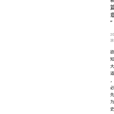
”
20
涂