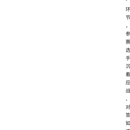
”
讯
人
物
志
金
销
商
设
计
会
展
攻