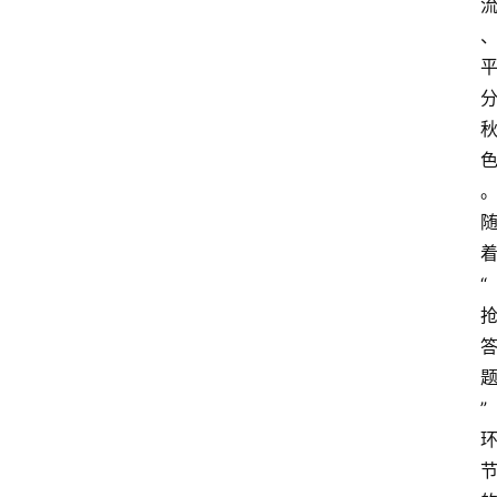
略
金
漆
奖
“
”