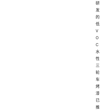
研
发
的
低
V
O
C
水
性
三
轮
车
烤
漆
已
推