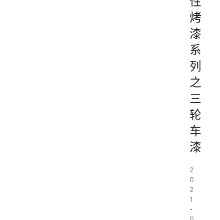
性
烤
漆
系
列
之
三
轮
车
漆
2
0
2
1
-
0