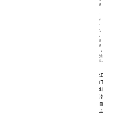
5
-
1
5
1
5
:
5
5
•
涂
料
江
门
制
漆
自
主