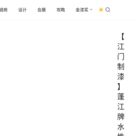
销商
设计
会展
攻略
金漆奖
【
江
门
制
漆
】
蓬
江
牌
水