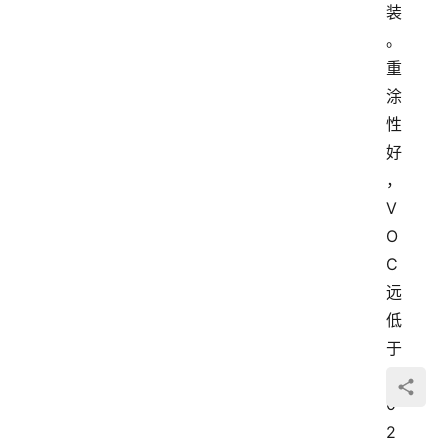
装
。
重
涂
性
好
，
V
O
C
远
低
于
2
0
2