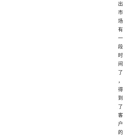
出
市
场
有
一
段
时
间
了
，
得
到
了
客
户
的