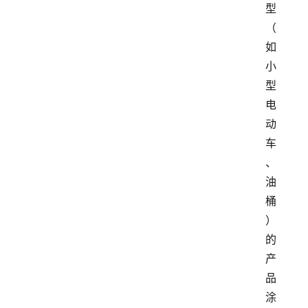
型
（
如
小
型
电
动
车
、
油
桶
）
的
产
品
涂