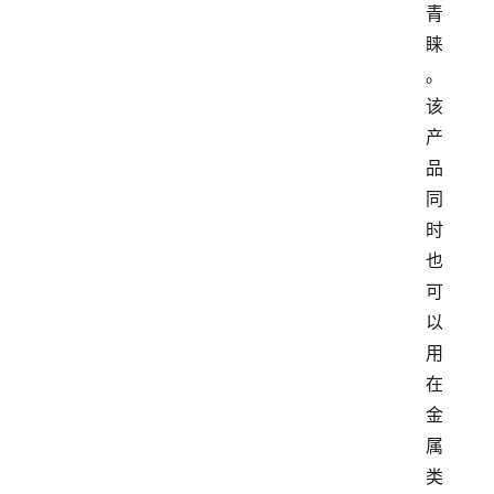
青
睐
。
该
产
品
同
时
也
可
以
用
在
金
属
类