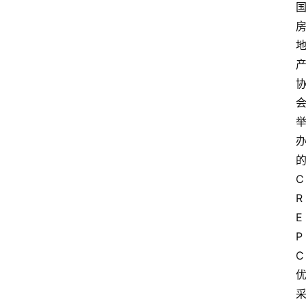
C
R
E
P
C