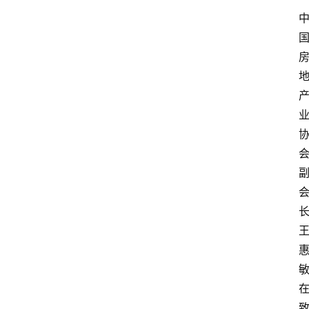
会
展
攻
略
金
漆
奖