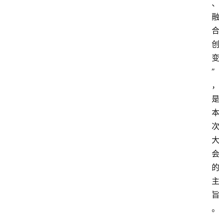
首
页
资
”
讯
人
物
志
金
销
商
设
计