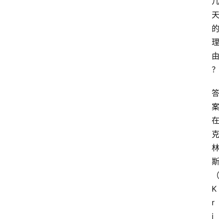
K
r
i