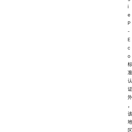
i
e 
P
-
E
c
o