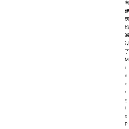
页
资
讯
人
物
志
M
i
金
n
销
商
e
r
设
g
计
i
e 
会
P
展