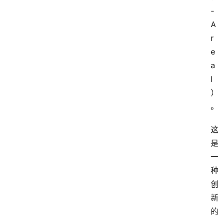
-
A
r
e
a
l