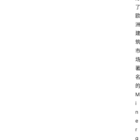
M
i
n
e
r
g