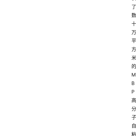
M
B
P