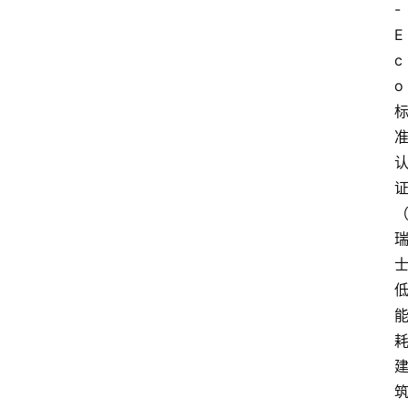
-
E
攻
c
略
o
金
漆
奖