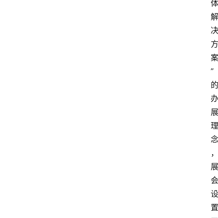
”
首
页