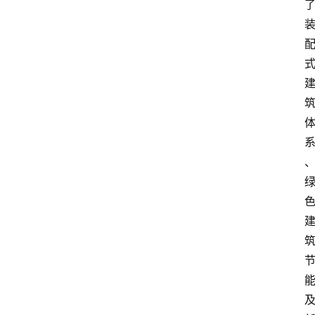
资
讯
人
物
志
金
销
商
设
计
会
展