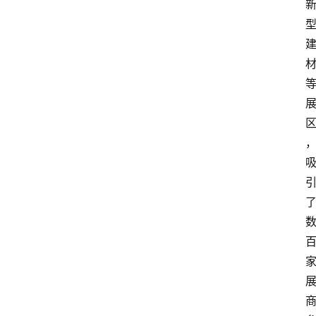
攻
略
金
漆
奖