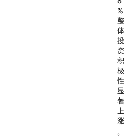
8
%
整
体
投
资
积
极
性
显
著
上
涨
2