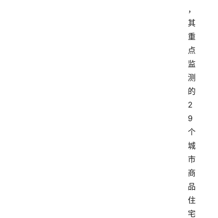
，
其
重
点
监
测
的
2
9
个
城
市
商
品
住
宅