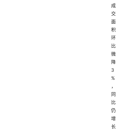
成
交
面
积
环
比
微
降
3
%
，
同
比
仍
增
长