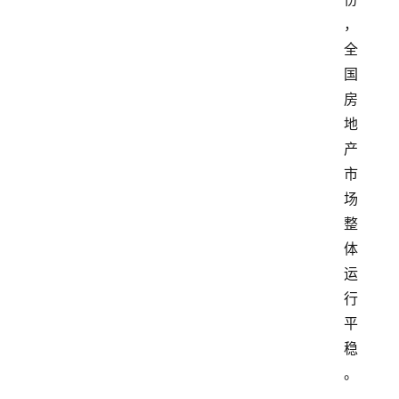
，
全
国
房
地
产
市
场
整
体
运
行
平
稳
。