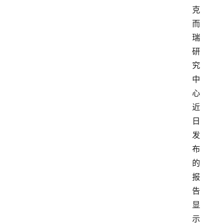
克
而
瑞
研
究
中
心
近
日
发
布
的
报
告
显
示