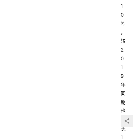
1
0
%
，
较
2
0
1
9
年
同
期
也
增
长
1