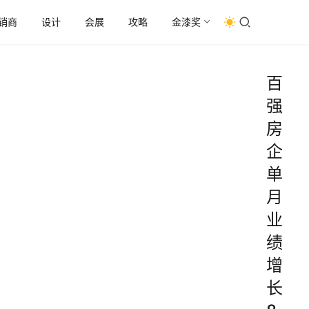
销商
设计
会展
攻略
金漆奖
百
强
房
企
单
月
业
绩
增
长