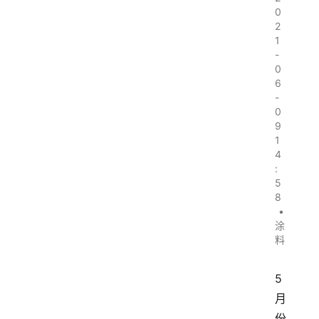
0
2
1
-
0
6
-
0
9
1
4
:
5
8
•
涂
料
5
月
份