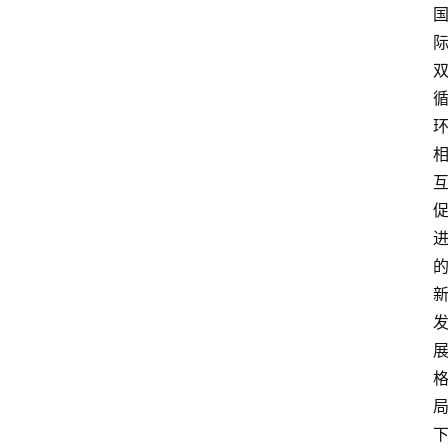
攻
略
金
漆
奖