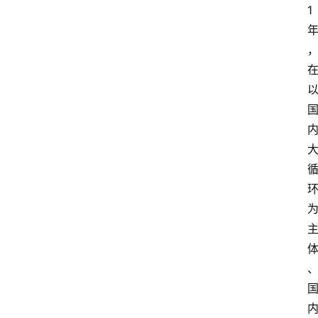
1
资
讯
人
物
志
金
销
商
设
计
会
展