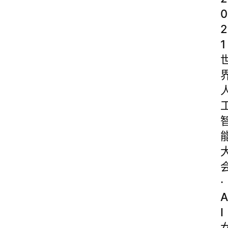
0
2
1
·
A
I