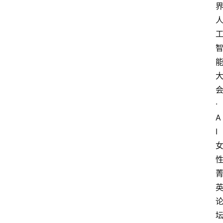
·
A
I