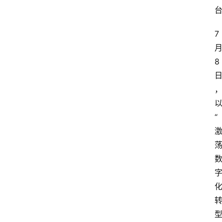
7
8
“