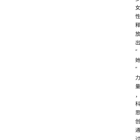
“
”
过