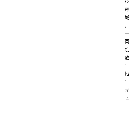
资
讯
人
物
志
金
“
销
商
”
设
计
会
展