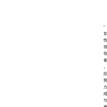
攻
略
“
金
漆
奖