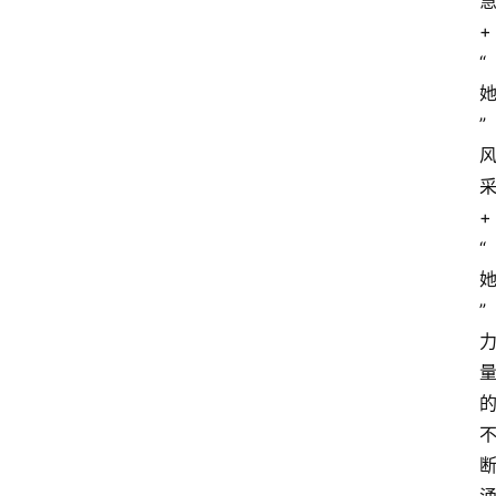
+
“
”
+
“
”