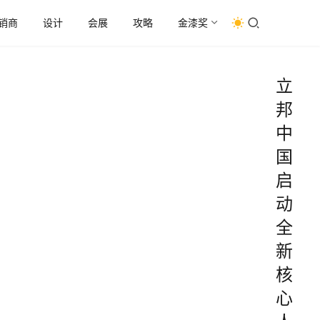
销商
设计
会展
攻略
金漆奖
立
邦
中
国
启
动
全
新
核
心