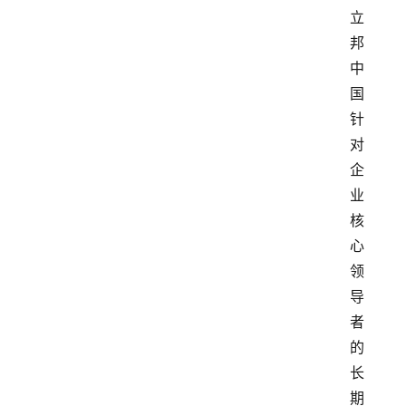
立
邦
中
国
针
对
企
业
核
心
领
导
者
的
长
期