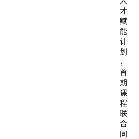
人
才
赋
能
计
划
，
首
期
课
程
联
合
同