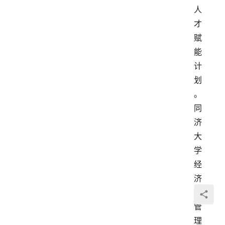
人
才
赋
能
计
划
。
同
济
大
学
经
济
与
管
理