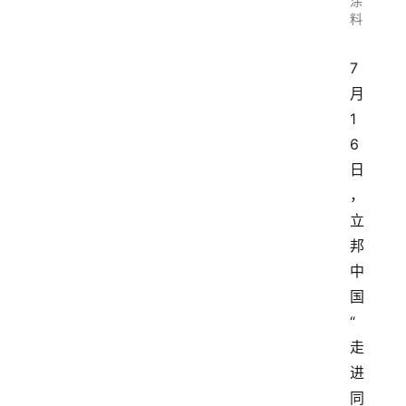
涂
料
7
月
1
6
日
，
立
邦
中
国
“
走
进
同