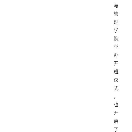
与
管
理
学
院
举
办
开
班
仪
式
，
也
开
启
了