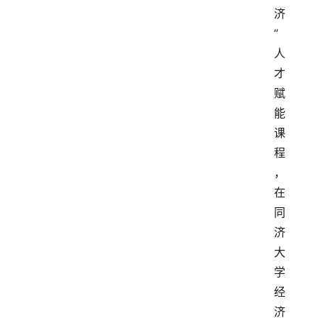
济
”
人
才
赋
能
课
程
，
在
同
济
大
学
经
济