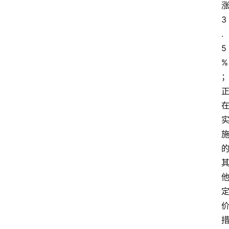
3
.
5
%