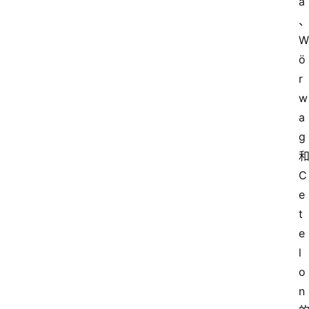
a
W
ö
r
w
a
g
C
e
t
e
l
o
n