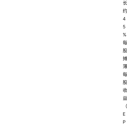
4
5
%
E
P