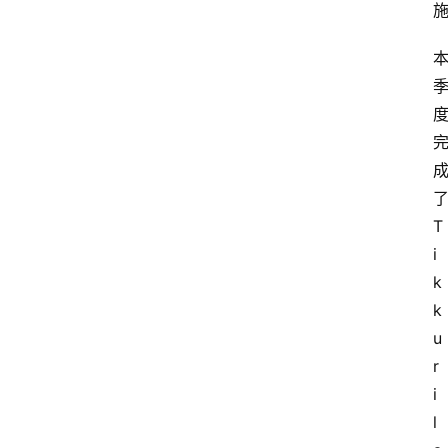
T
i
k
k
u
r
i
l