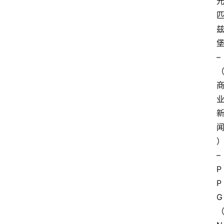
–
–
P
P
G