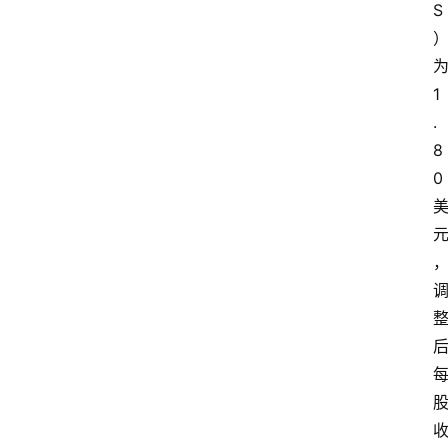
S
1
.
8
0