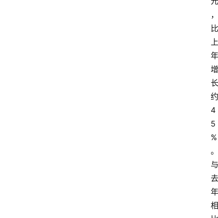
4
5
%