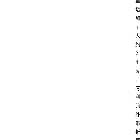
页
资
讯
人
2
物
4
志
%
金
销
商
设
计
会