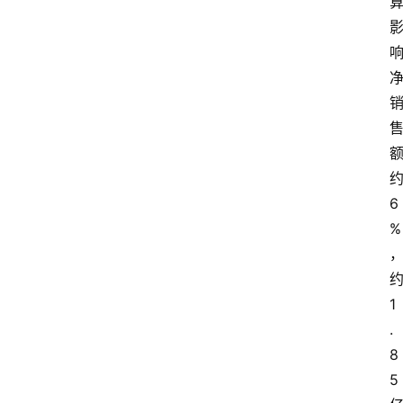
展
攻
略
金
漆
奖
6
%
1
.
8
5