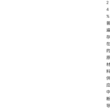
2
4
%