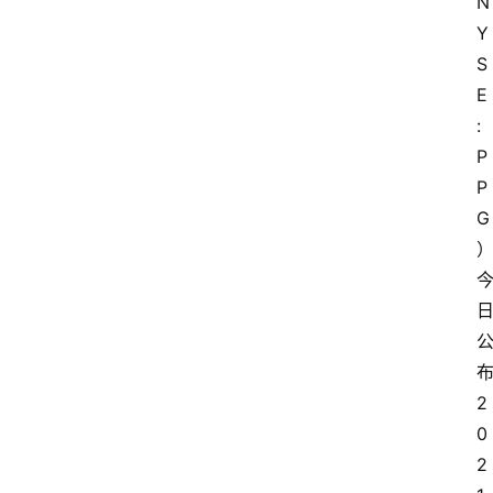
N
Y
S
E
: 
P
P
G
2
0
2