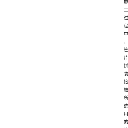
资
讯
人
物
志
金
销
商
设
计
会
展