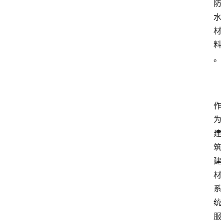
攻
略
金
漆
奖