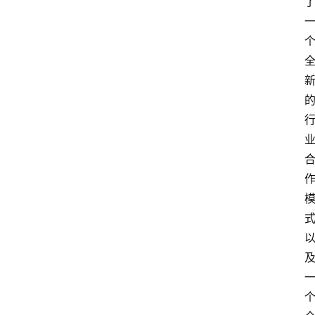
首
页
资
讯
人
物
志
金
销
商
设
计