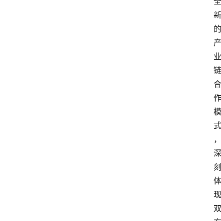
会
展
攻
略
金
漆
奖