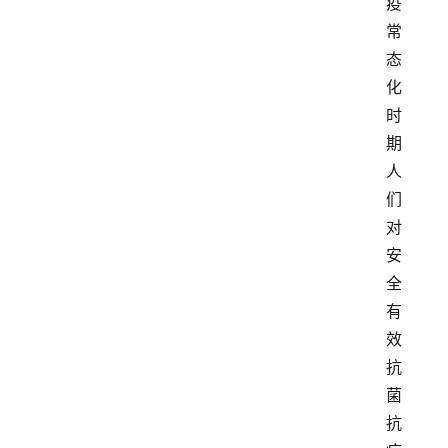
疫
常
态
化
时
期
人
们
对
安
全
有
效
抗
菌
抗