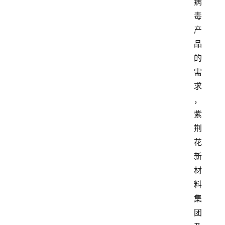
病
毒
产
品
的
需
求
，
紫
荆
花
新
材
料
集
团