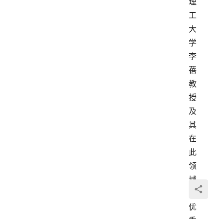
理
工
大
学
李
蓓
教
授
及
其
在
此
领
域
最
优