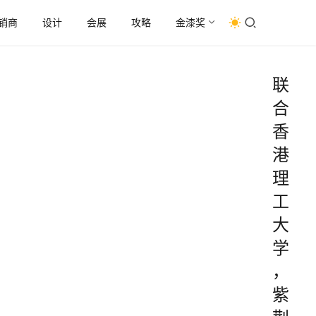
销商
设计
会展
攻略
金漆奖
联
合
香
港
理
工
大
学
，
紫