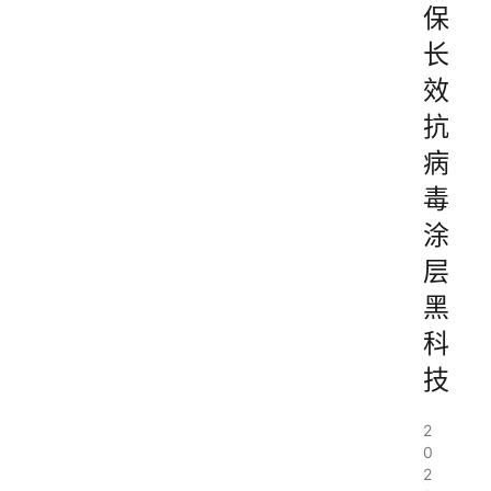
保
长
效
抗
病
毒
涂
层
黑
科
技
2
0
2