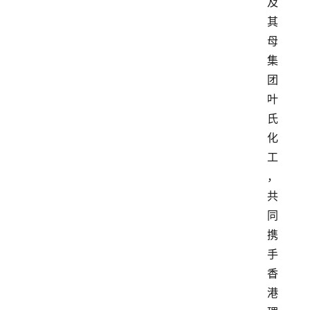
及
其
母
集
团
叶
氏
化
工
，
共
同
携
手
香
港