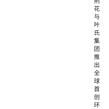
荆
花
与
叶
氏
集
团
推
出
全
球
首
创
环