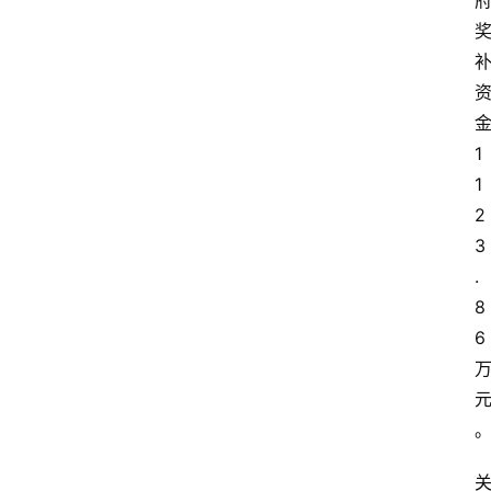
页
资
讯
人
1
物
1
志
2
3
金
.
销
8
商
6
设
计
会
展