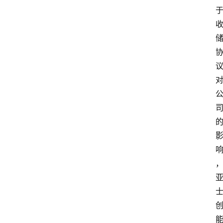
攻
略
金
漆
奖