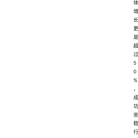
5
0
%