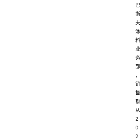
页
资
讯
人
物
志
金
销
商
设
2
计
0
2
会