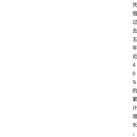
4
0
%