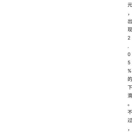
2
.
0
5
%