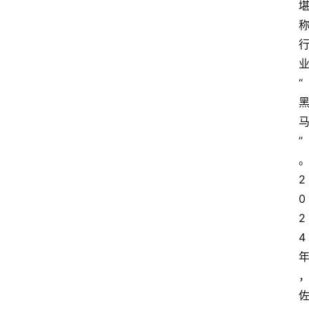
“
”
2
0
2
4