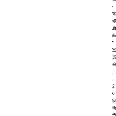
·
”
2
6