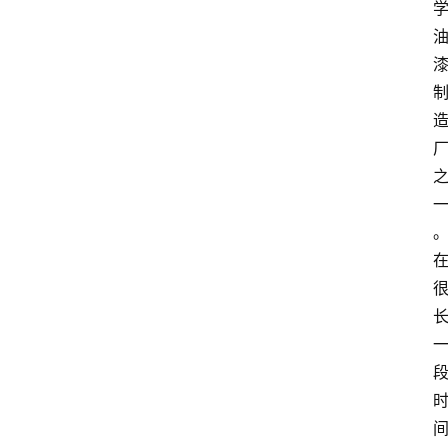
攻
略
金
漆
奖