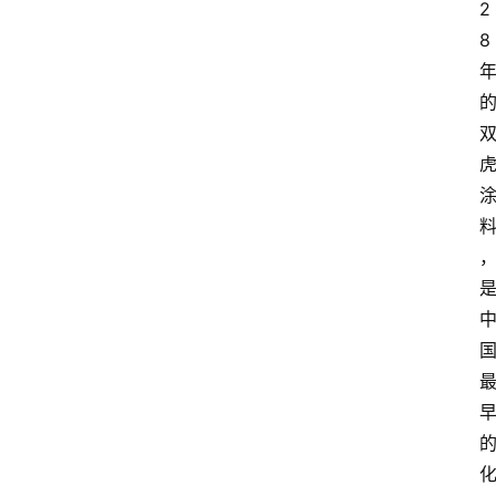
页
2
8
资
讯
人
物
志
金
销
商
设
计
会
展