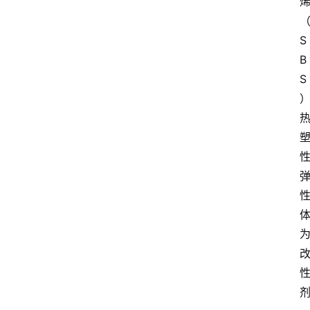
S
B
S