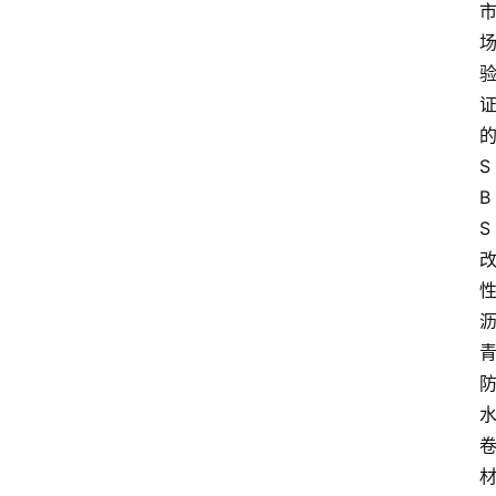
S
B
S