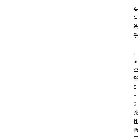
“
会
展
攻
略
”
金
漆
奖
S
B
S