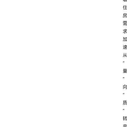
“
”
“
”