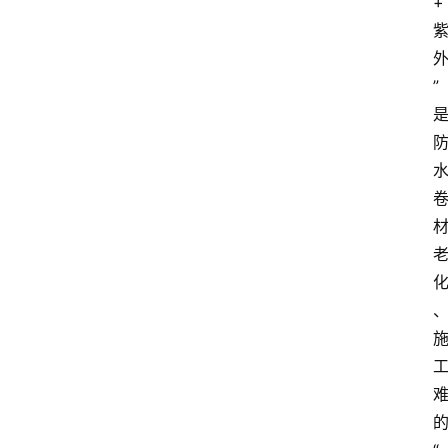
+
首
页
”
资
讯
人
物
志
金
销
商
设
计