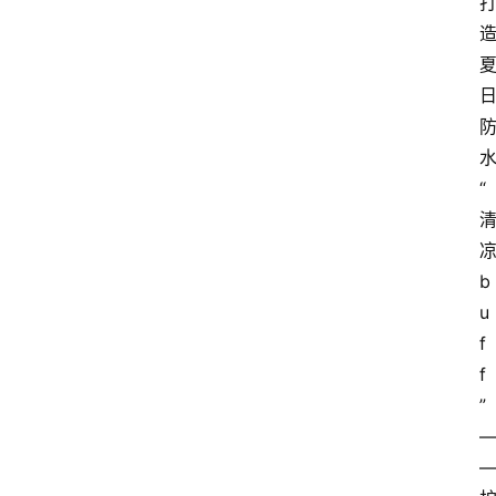
“
b
u
f
f
”