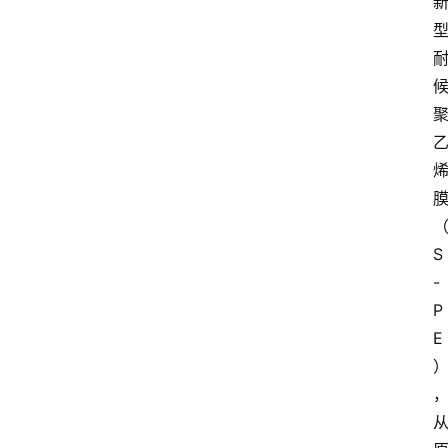
S
-
P
E