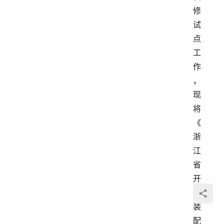
修
试
点
工
作
，
现
将
《
浙
江
省
开
展
装
配