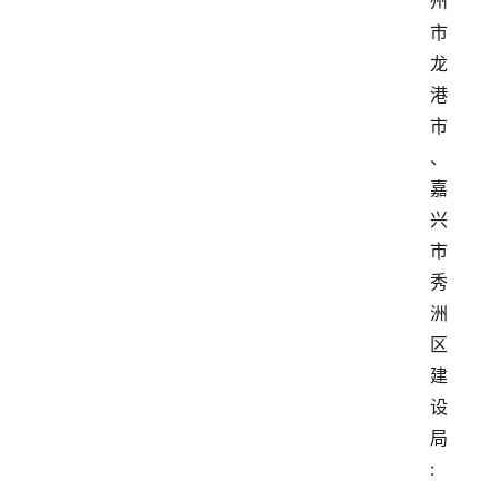
州
市
龙
港
市
、
嘉
兴
市
秀
洲
区
建
设
局
: