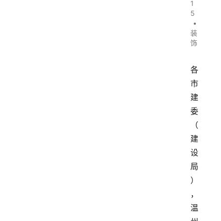
1
5
•
装
饰
各
市
建
委
（
建
设
局
）
，
温