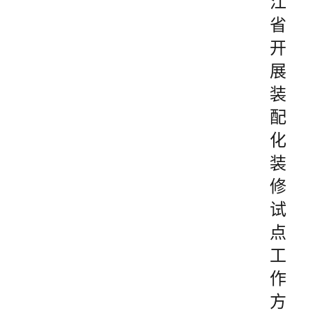
江
省
开
展
装
配
化
装
修
试
点
工
作
方