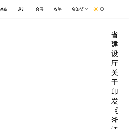
销商
设计
会展
攻略
金漆奖
省
建
设
厅
关
于
印
发
《
浙