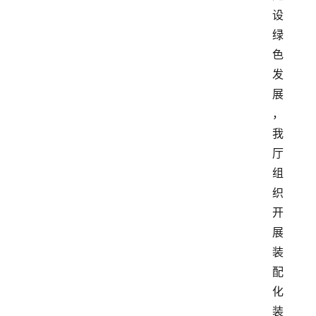
设
绿
色
发
展
，
我
厅
组
织
开
展
装
配
化
装