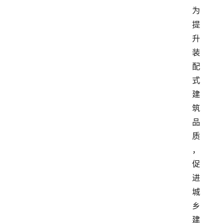
为
提
升
装
配
式
建
筑
品
质
，
促
进
城
乡
建