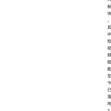
首
页
资
讯
人
物
志
金
销
商
设
计
3