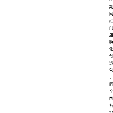
会
展
攻
略
金
漆
奖
，