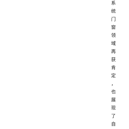
系
统
门
窗
领
域
再
获
肯
定
，
也
展
现
了
自