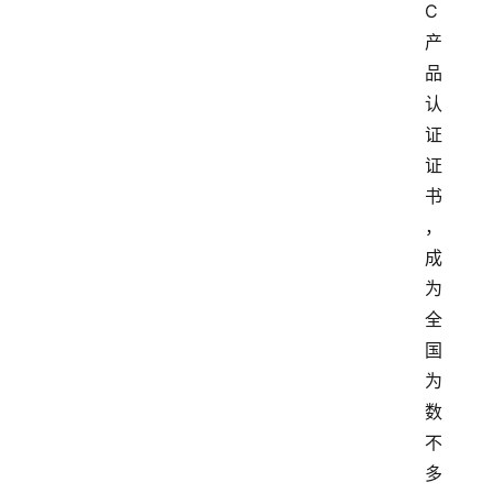
C
产
品
认
证
证
书
，
成
为
全
国
为
数
不
多