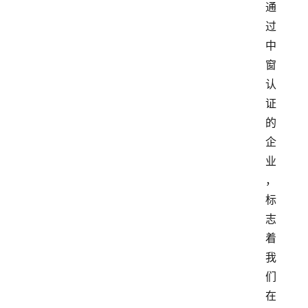
通
过
中
窗
认
证
的
企
业
，
标
志
着
我
们
在