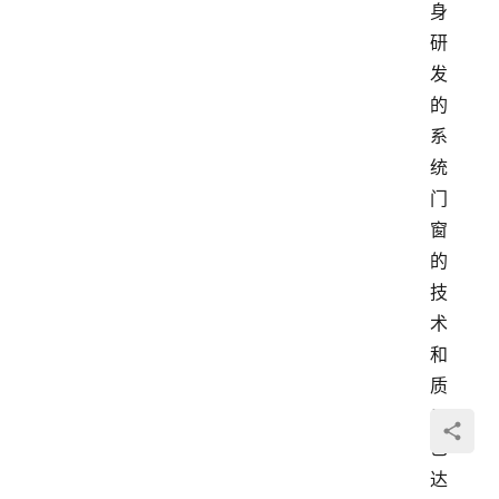
身
研
发
的
系
统
门
窗
的
技
术
和
质
量
已
达