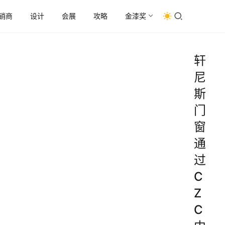
销商
设计
会展
攻略
金漆奖
轩
尼
斯
门
窗
通
过
C
Z
C