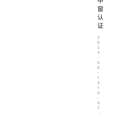
中
窗
认
证
2
0
2
3
-
0
6
-
1
3
1
0
:
0
7
•