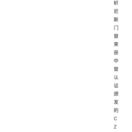
轩
尼
斯
门
窗
荣
获
中
窗
认
证
颁
发
的
C
Z