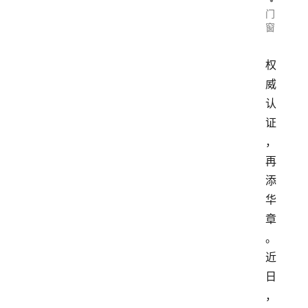
门
窗
权
威
认
证
，
再
添
华
章
。
近
日
，