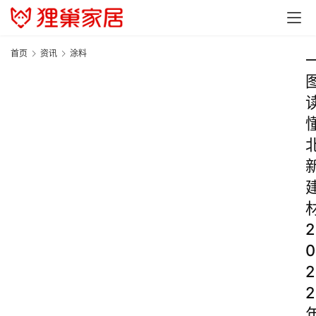
首页
资讯
涂料
2
0
2
2