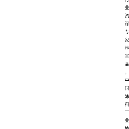
会
展
攻
略
金
漆
奖