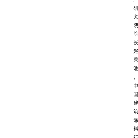
首
页
资
讯
人
物
志
金
销
商
设
计