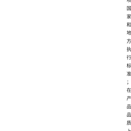
攻
略
金
漆
奖