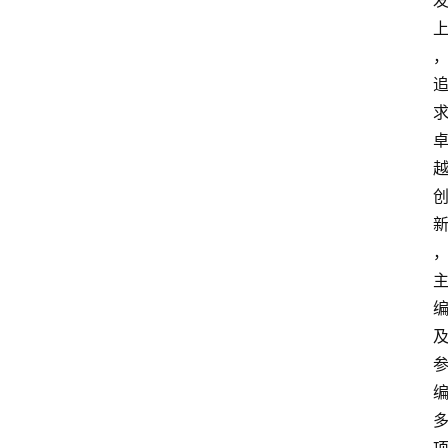
页
资
讯
人
物
志
金
销
商
设
计
会
展