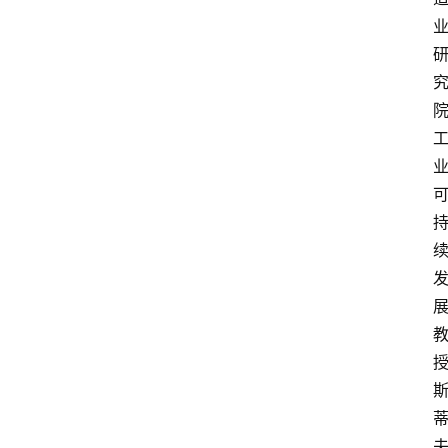
首
页
资
讯
人
物
志
金
销
商
设
计