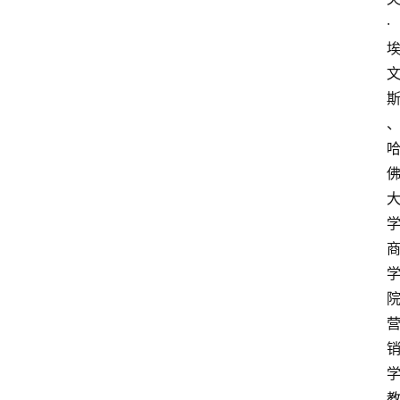
会
·
展
攻
略
金
漆
奖