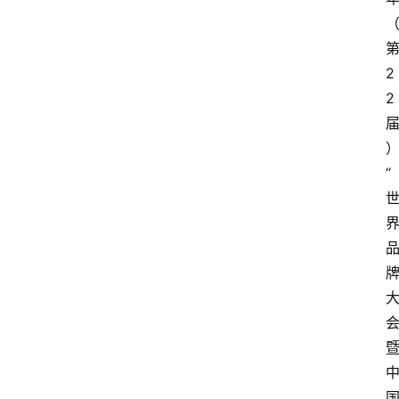
2
2
“