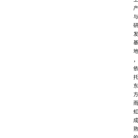
会
展
攻
略
金
漆
奖