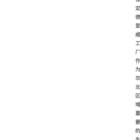
首
页
资
讯
人
物
志
金
销
商
设
计