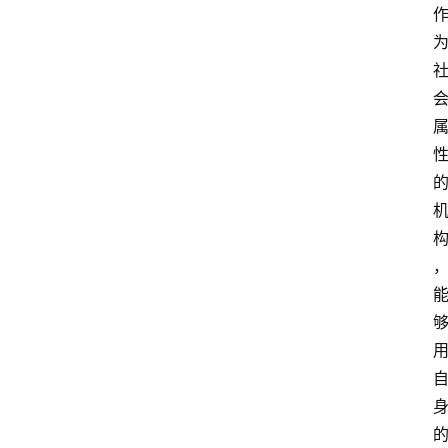
攻
略
金
漆
奖