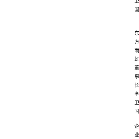
页
资
讯
人
物
志
金
销
商
设
计
会
展