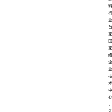
金
漆
奖