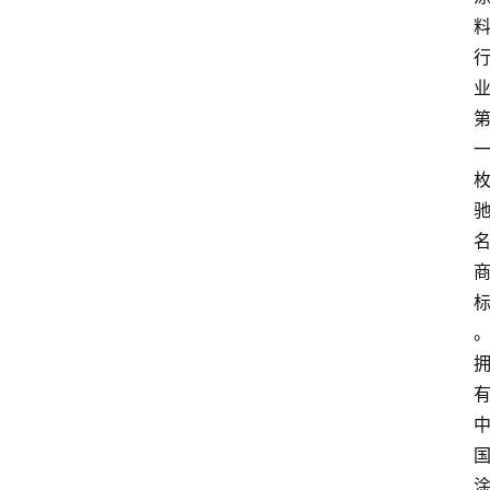
人
物
志
金
销
商
设
计
会
展
攻
略