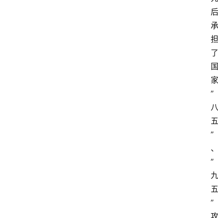
”
”
”
”