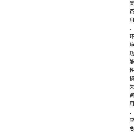
人
物
志
金
销
商
设
计
会
展
攻
略