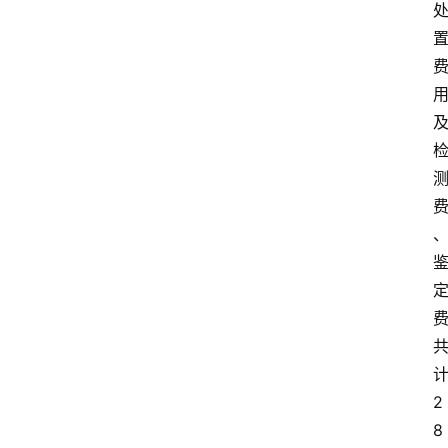
金
漆
奖
2
8