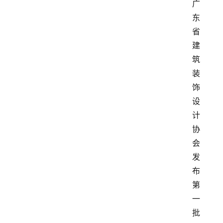
广
东
省
建
筑
装
饰
设
计
协
会
发
布
第
一
批