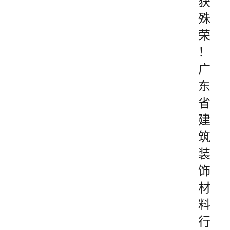
获
殊
荣
！
广
东
省
建
筑
装
饰
材
料
行