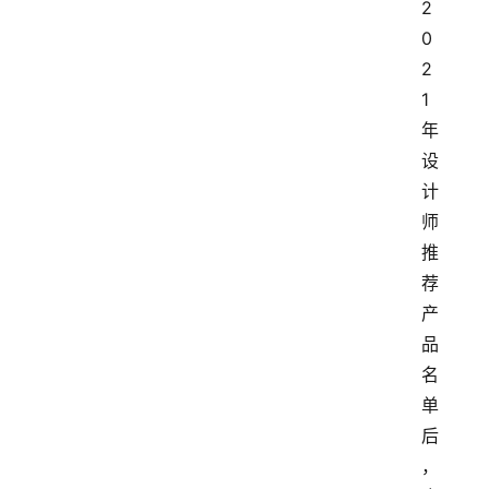
2
0
2
1
年
设
计
师
推
荐
产
品
名
单
后
，