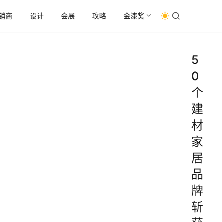
销商
设计
会展
攻略
金漆奖
5
0
个
建
材
家
居
品
牌
斩