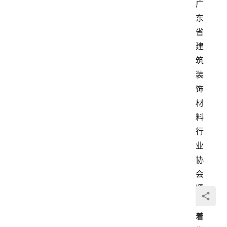
广
东
省
建
筑
装
饰
材
料
行
业
协
会
紧
接
着