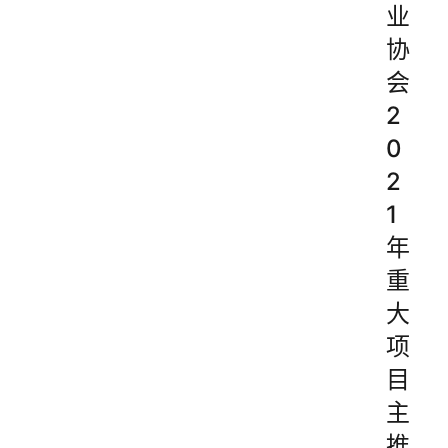
业
协
会
2
0
2
1
年
重
大
项
目
主
推