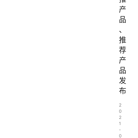
产
品
、
推
荐
产
品
发
布
2
0
2
1
-
0