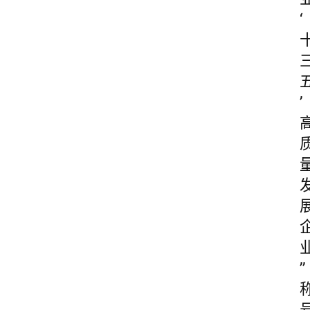
‘
’
”