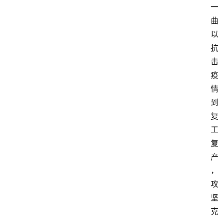
会
展
攻
略
金
漆
奖