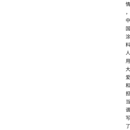
首
页
资
讯
人
物
志
金
销
商
设
计