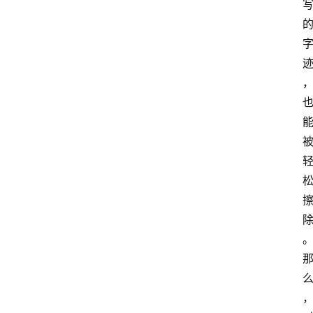
攻
略
金
漆
奖