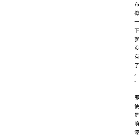
页
资
讯
人
物
志
金
销
”
商
设
计
会
展