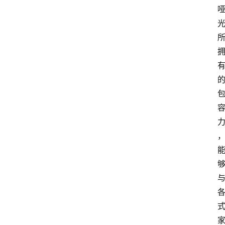
页
资
讯
人
物
志
金
销
商
设
计
会
展