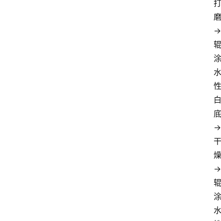
→
→
→