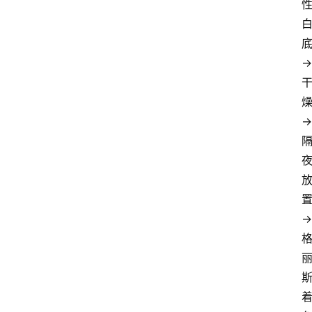
→
→
→