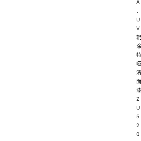
A
U
V
Z
U
5
2
0