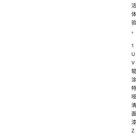
1
U
V
Z