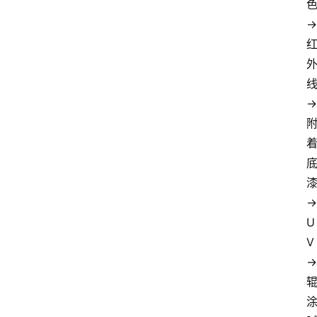
→
→
→
U
V
→