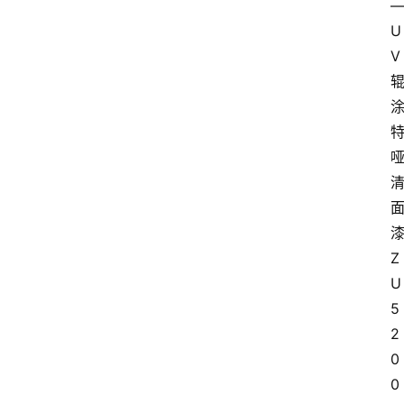
U
V
Z
U
5
2
0
0