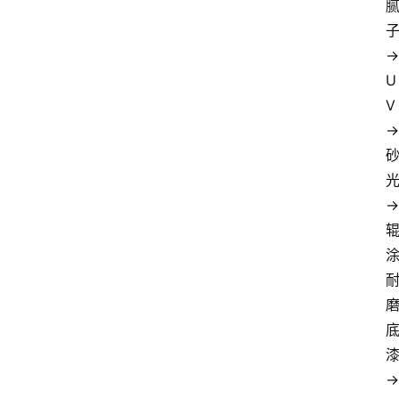
→
U
V
→
→ 
→