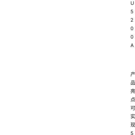
U
5
2
0
0
A
5