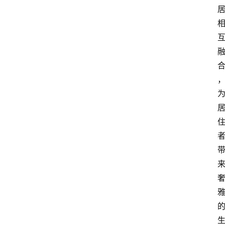
攻
略
金
漆
奖