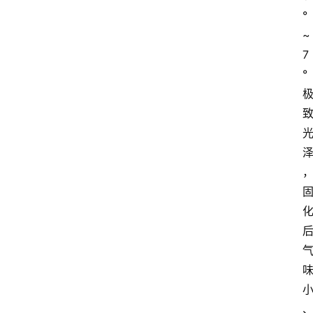
°
~
7
°