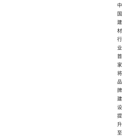
中
国
建
材
行
业
首
家
将
品
牌
建
设
提
升
至