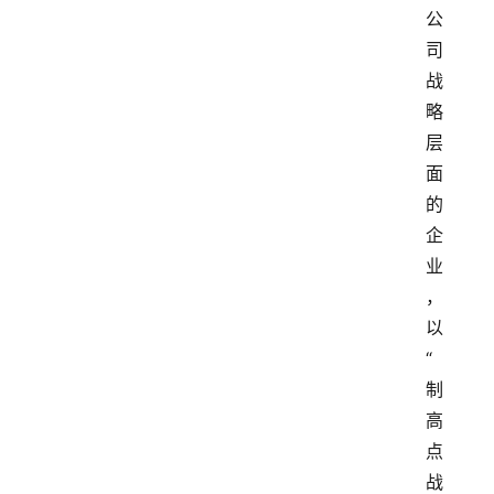
公
司
战
略
层
面
的
企
业
，
以
“
制
高
点
战