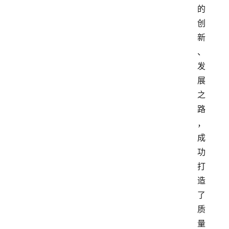
的
创
新
、
发
展
之
路
，
成
功
打
造
了
质
量