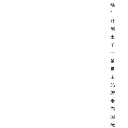
略
”
开
创
出
了
一
条
自
主
品
牌
走
向
国
际