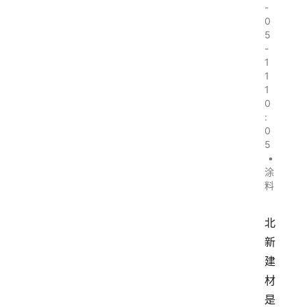
-
0
5
-
1
1
1
0
:
0
5
•
涂
料
北
新
建
材
是