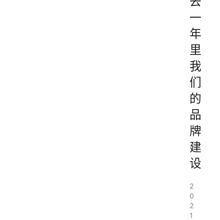
去
一
年
里
我
们
的
品
牌
建
设
2
0
2
1