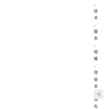
、
技
术
、
服
务
、
规
模
、
效
益
全
面
领
先