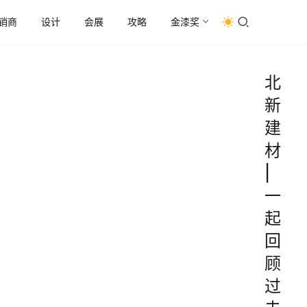
销商
设计
会展
攻略
金漆奖
北
新
建
材
|
一
起
回
顾
过