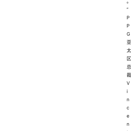
”
P
P
G
V
i
n
c
e
n
首