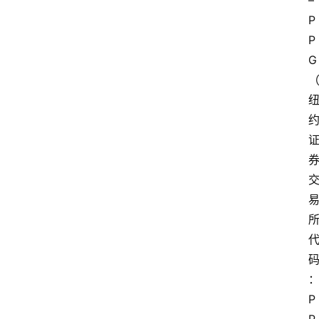
– 
P
P
G
P