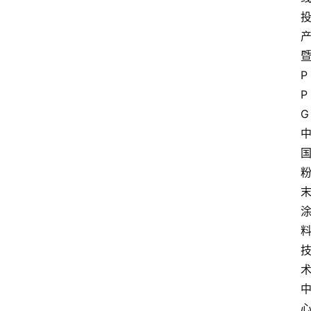
P
P
G