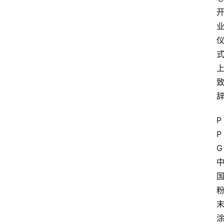
P
P
G 