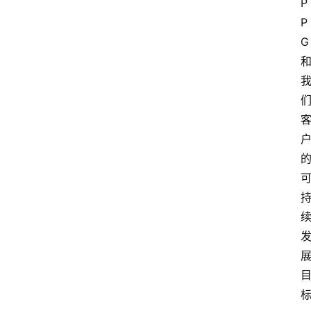
P
P
G