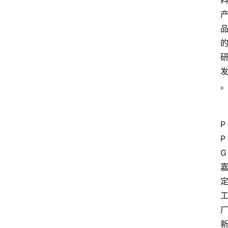
P
P
G