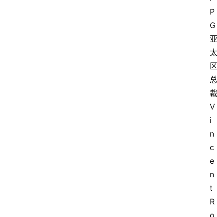
P
G
V
i
n
c
e
n
t 
R
o