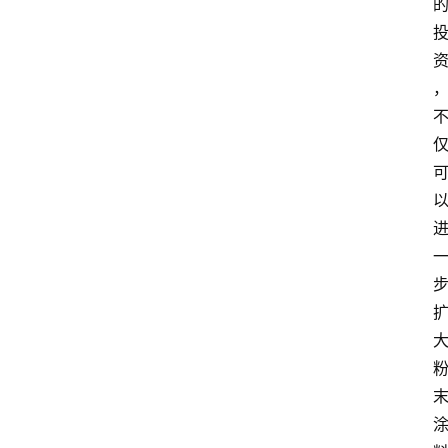
展
攻
略
金
漆
奖