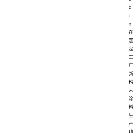
b
i
n