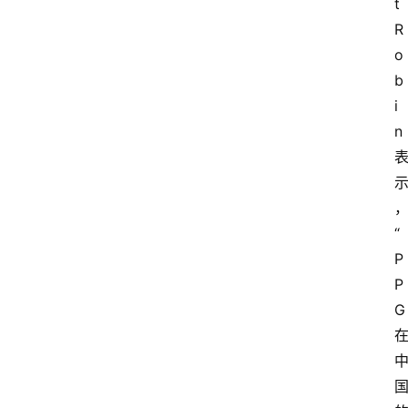
t 
页
R
o
资
b
讯
i
n
人
物
志
“
金
销
P
商
P
G
设
计
会