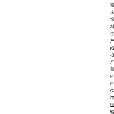
P
P
G