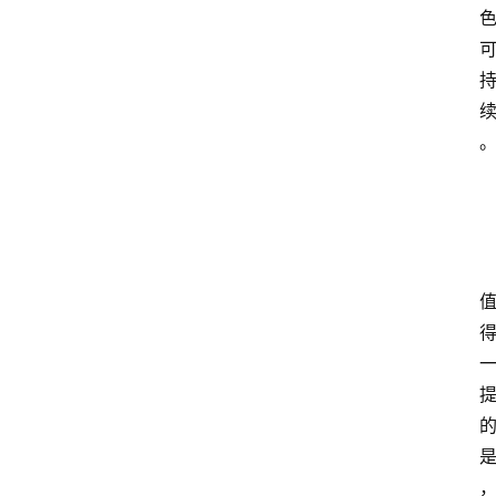
资
讯
人
物
志
金
销
商
设
计
会
展