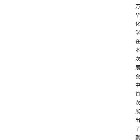
攻
略
金
漆
奖