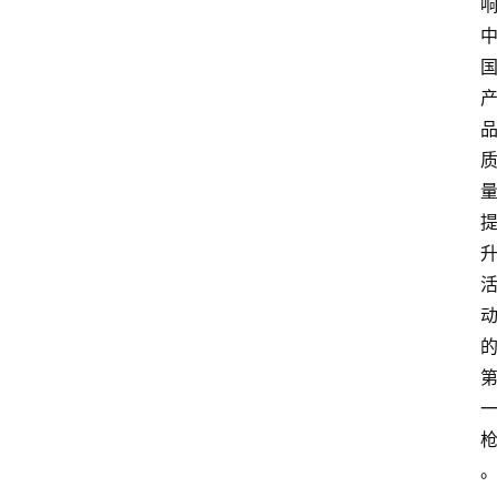
攻
略
金
漆
奖