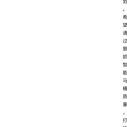
页
资
讯
人
物
志
金
销
商
设
计
会
展