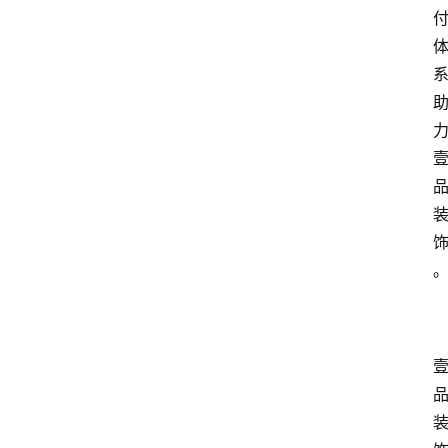
会
展
攻
略
金
漆
奖