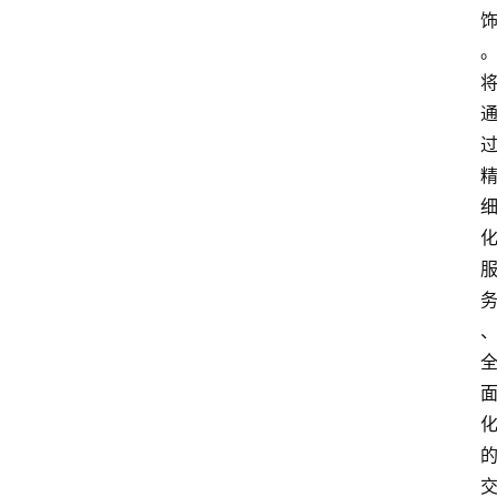
首
页
资
讯
人
物
志
金
销
商
设
计