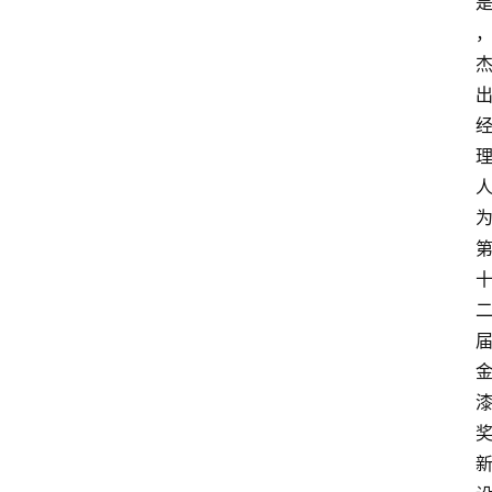
攻
略
金
漆
奖