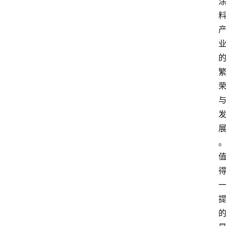
页
资
讯
人
物
志
金
销
商
设
计
会
展