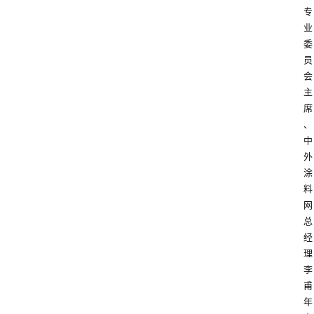
专
业
委
员
会
主
席
、
中
外
涂
料
网
总
经
理
李
甫
年