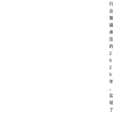
会
展
攻
略
金
漆
2
奖
0
2
5