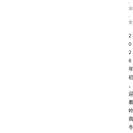
,
涂
,
金
2
0
2
6