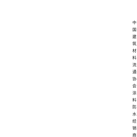
中
国
建
筑
材
料
流
通
协
会
涂
料
防
水
经
销
商