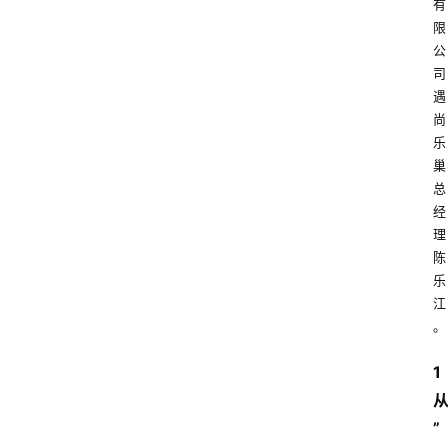
有
限
公
司
遇
尚
乐
巢
总
经
理
陈
乐
江
。
1
”