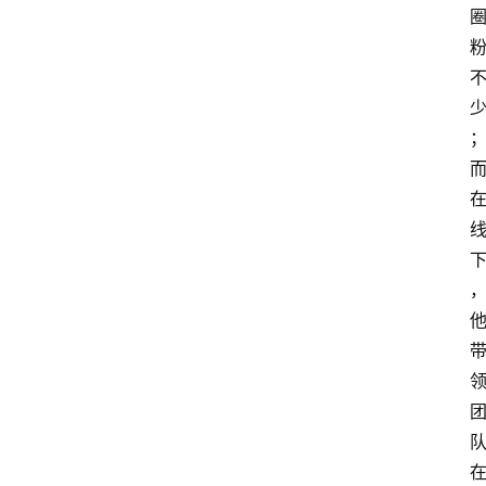
首
页
资
讯
人
物
志
金
销
商
设
计