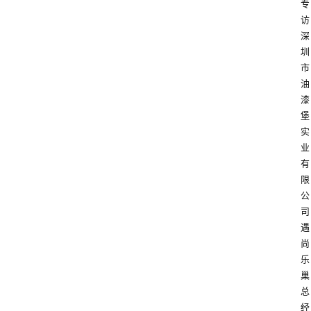
专
访
深
圳
市
油
漆
堡
实
业
有
限
公
司
遇
尚
乐
巢
总
经