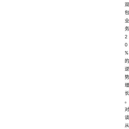
2
0
%