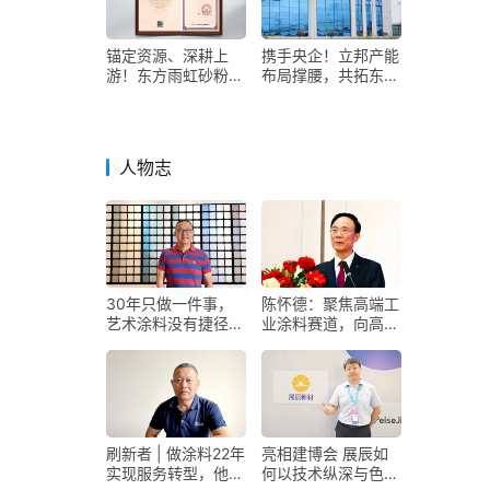
锚定资源、深耕上
携手央企！立邦产能
游！东方雨虹砂粉版
布局撑腰，共拓东盟
图再扩容
市场
人物志
30年只做一件事，
陈怀德：聚焦高端工
艺术涂料没有捷径
业涂料赛道，向高壁
——专访阿贝罗尼艺
垒要未来——专访菱
术涂料董事长梁海生
湖漆董事长陈怀德
刷新者 | 做涂料22年
亮相建博会 展辰如
实现服务转型，他稳
何以技术纵深与色彩