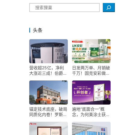
搜索
头条
营收超25亿，净利
日发两万单、月销破
大涨近三成！伯爵涂
千万！固克安彩做对
料顶住原料涨价压力
了什么？
锚定技术底座，破局
遍地“底面合一”概
同质化内卷！罗斯夫
念，为何美涂士获得
全链路赋能涂料行业
开创者认证？
品质升级