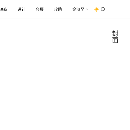
销商
设计
会展
攻略
金漆奖
封
面
刷新
者丨
年销
七月，
数千
武汉入
万！
伏，江
2026-
这位
风裹挟
07-31
95后
着热气
•
如何
掠过这
30
涂料
人
座九省
物
守住
只做