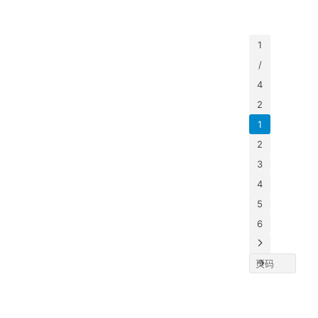
画火
量房翻
广州建
破了人
07-
求。巨
了，
博会A
们对建
09
场容量
涂料
区1.2
1
•
材展的
的准入
馆
“老
/
人物
传统认
注定了这
D102A
志
炮”刘
4
知，这
展位，
里不卖
2
海丰
一幅艺
的不仅
1
哪来
术漆壁
是涂
2
的底
画成为
料，更
3
气？
全场焦
是“看
4
点。3
得见
5
平方
的…
6
米，定
价28.8
万元。
当这个
价格出