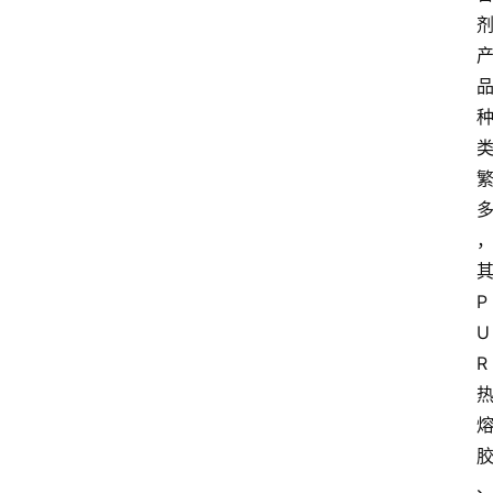
P
U
R