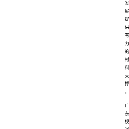
页
资
讯
人
物
志
金
销
商
设
计
会
展