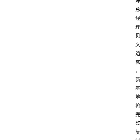
攻
略
金
漆
奖