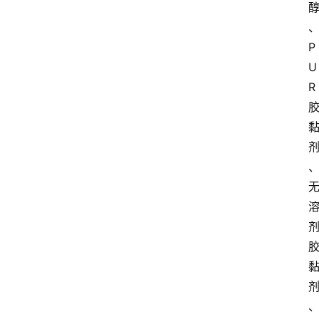
P
U
R