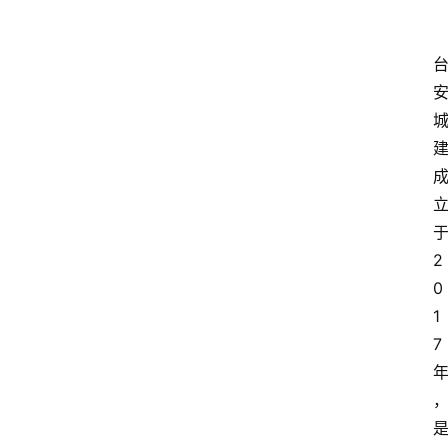
页
资
讯
人
物
志
金
2
销
0
商
1
设
7
计
会
展