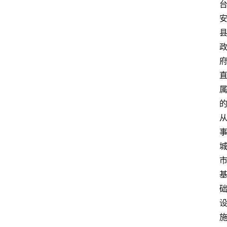
攻
略
金
漆
奖