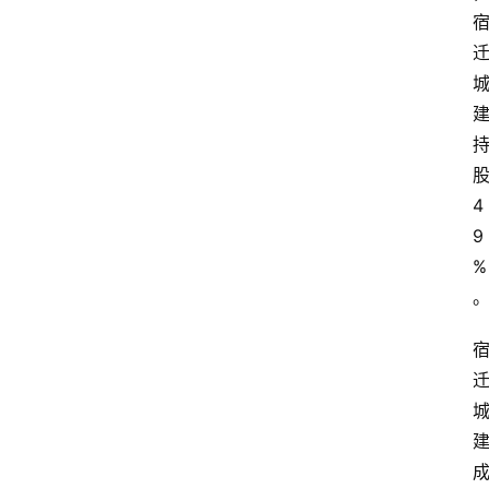
4
9
%