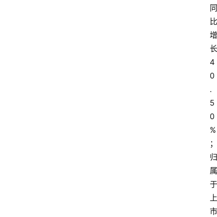
4
0
.
5
0
%