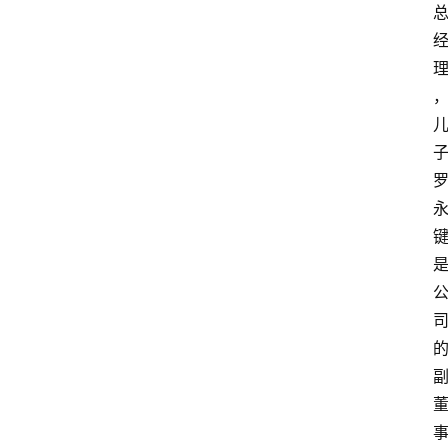
首
页
资
讯
人
物
志
金
销
商
设
计