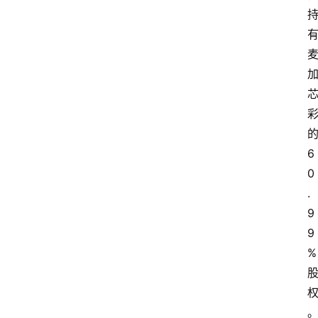
6
0
.
9
9
%