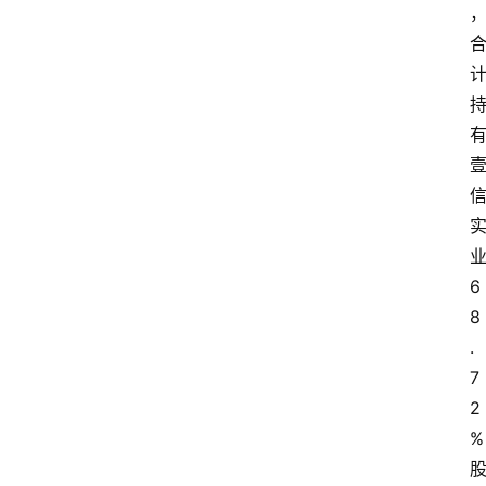
6
8
.
7
2
%