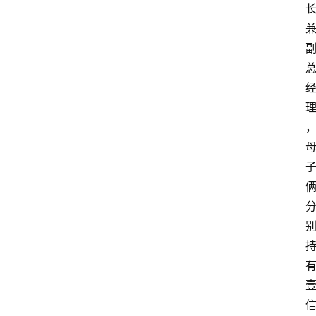
会
展
攻
略
金
漆
奖