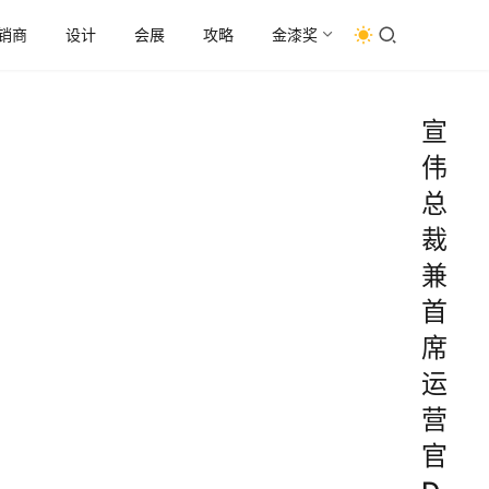
销商
设计
会展
攻略
金漆奖
宣
伟
总
裁
兼
首
席
运
营
官