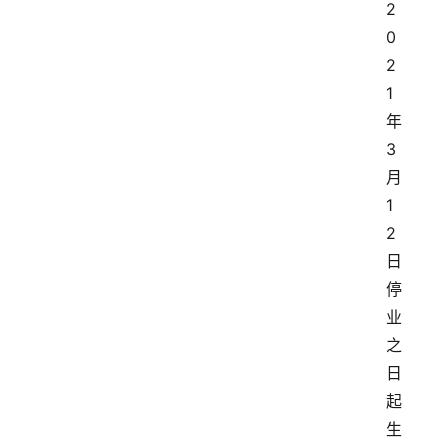
2
0
2
1
年
3
月
1
2
日
停
业
之
日
起
生