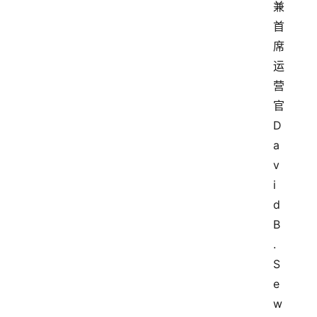
兼
首
席
运
营
官
D
a
v
i
d 
B
.
S
e
w