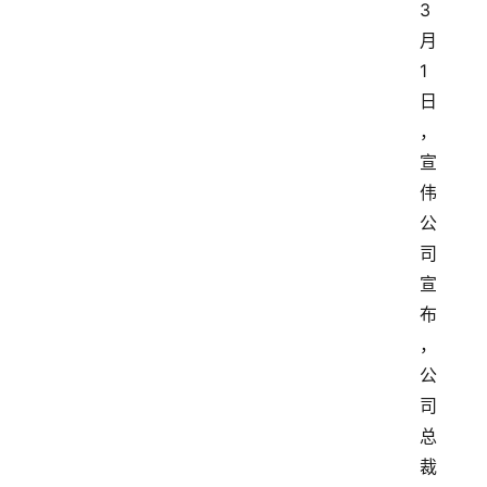
3
月
1
日
，
宣
伟
公
司
宣
布
，
公
司
总
裁