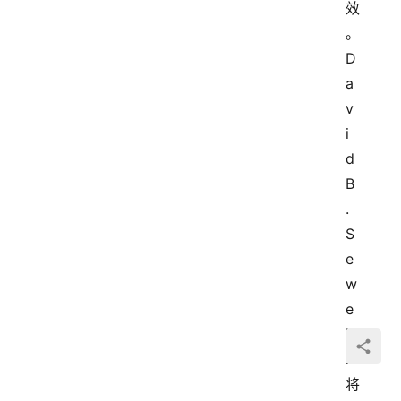
效
。
D
a
v
i
d 
B
.
S
e
w
e
l
l
将