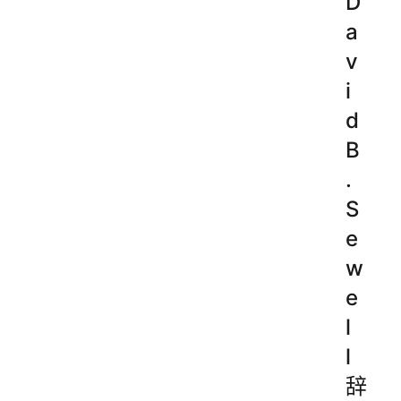
D
a
v
i
d
B
.
S
e
w
e
l
l
辞