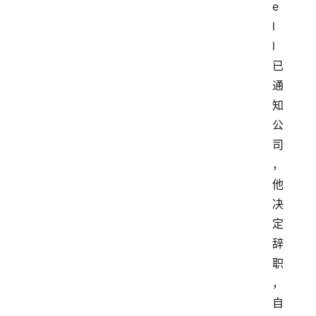
e
l
l
已
通
知
公
司
，
他
决
定
辞
职
，
自