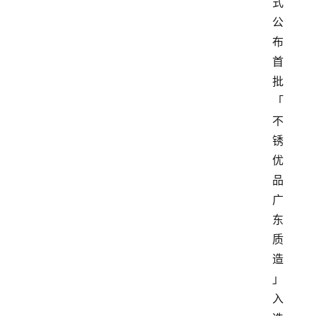
式
公
布
首
批
「
不
锈
优
品
广
东
质
造
」
入