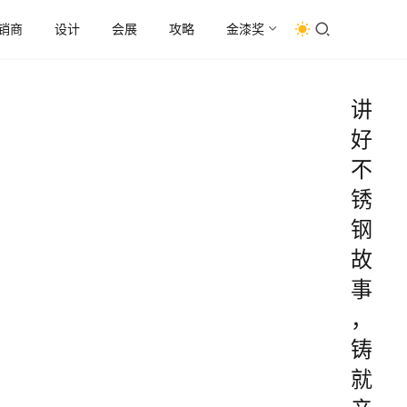
销商
设计
会展
攻略
金漆奖
讲
好
不
锈
钢
故
事
，
铸
就