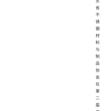
东
省
不
锈
钢
材
料
与
制
品
协
会
在
第
二
届