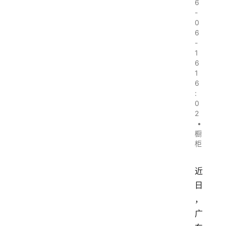
6
-
0
6
-
1
6
1
6
:
0
2
•
橱
柜
近
日
，
广