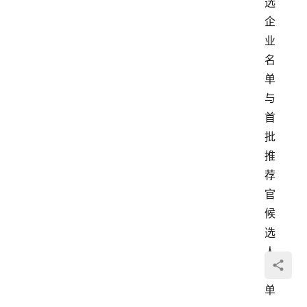
选
企
业
名
单
与
首
批
推
荐
官
候
选
人
名
单