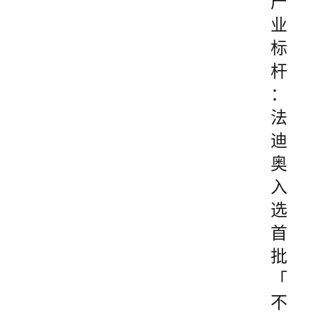
产
业
标
杆
：
法
迪
奥
入
选
首
批
「
不