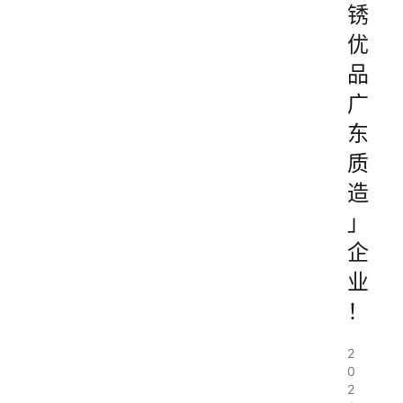
锈
优
品
广
东
质
造
」
企
业
！
2
0
2