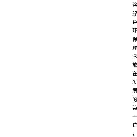
首
页
资
讯
人
物
志
金
销
商
设
计