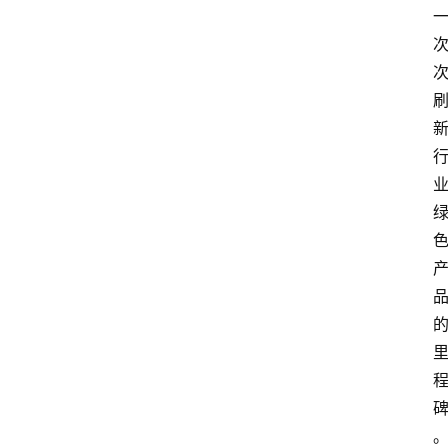
会
展
攻
略
金
漆
奖