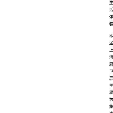
会
展
攻
略
金
漆
奖