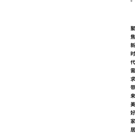
首
页
资
讯
人
物
志
金
销
商
设
计