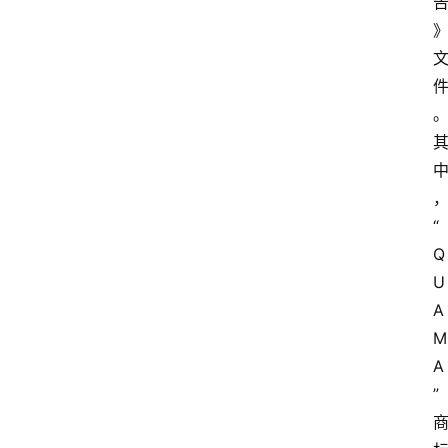
“
Q
U
A
M
A
”