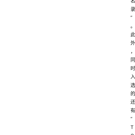
”
“
T