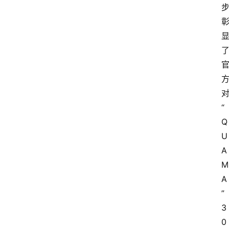
“
Q
U
A
M
A
”
3
0