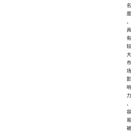
会
展
攻
略
金
漆
奖