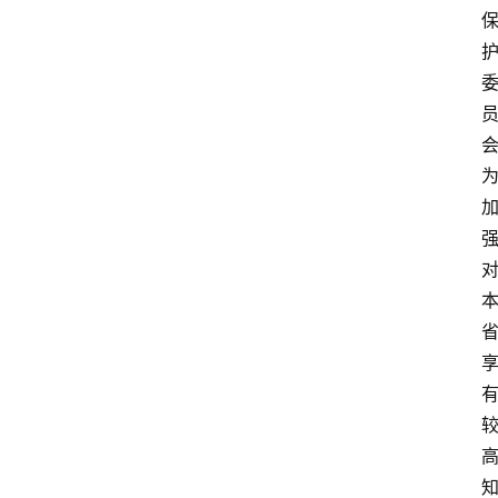
首
页
资
讯
人
物
志
金
销
商
设
计