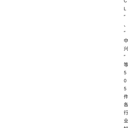
C
L
”
“
”
5
0
5