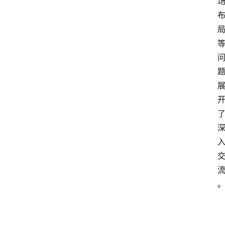
会
展
攻
略
金
漆
奖