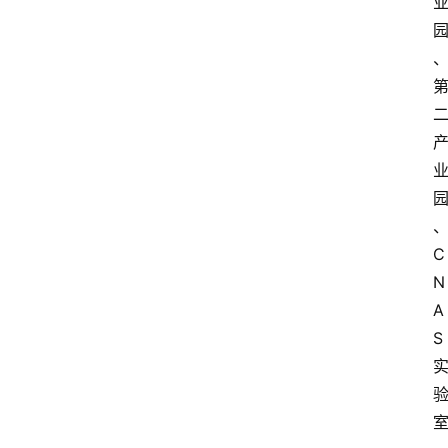
、
C
N
A
S