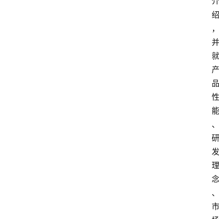
首
页
资
讯
人
物
志
金
销
商
设
计