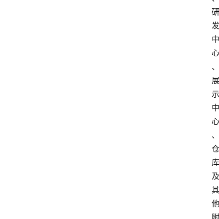
会
展
攻
略
金
漆
奖