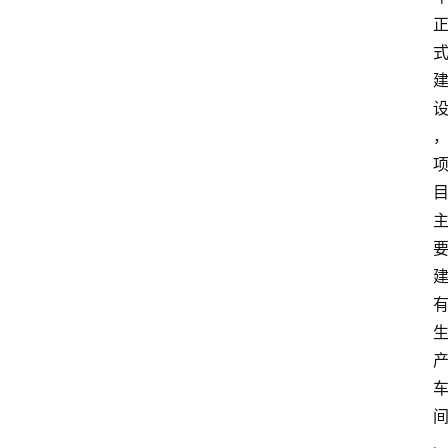
首
页
资
讯
人
物
志
金
销
商
设
计